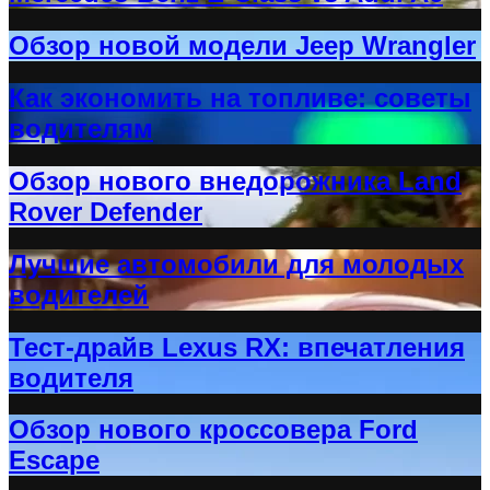
Обзор новой модели Jeep Wrangler
Как экономить на топливе: советы
водителям
Обзор нового внедорожника Land
Rover Defender
Лучшие автомобили для молодых
водителей
Тест-драйв Lexus RX: впечатления
водителя
Обзор нового кроссовера Ford
Escape