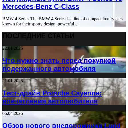
Mercedes-Benz C-Class
BMW 4 Series The BMW 4 Series is a line of compact luxury cars
known for their sporty design, powerful…
ПОСЛЕДНИЕ СТАТЬИ
22.01.2026
Что нужно знать перед покупкой
подержанного автомобиля
21.01.2026
Тест-драйв Porsche Cayenne:
впечатления автолюбителя
06.04.2026
Обзор нового внедорожника Land