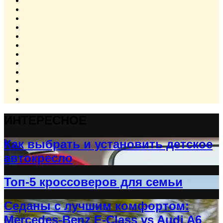
ИНТЕРЕСНОЕ
Как выбрать и установить детское
автокресло
Топ-5 кроссоверов для семьи
Седаны с лучшим комфортом:
Mercedes-Benz E-Class vs Audi A6