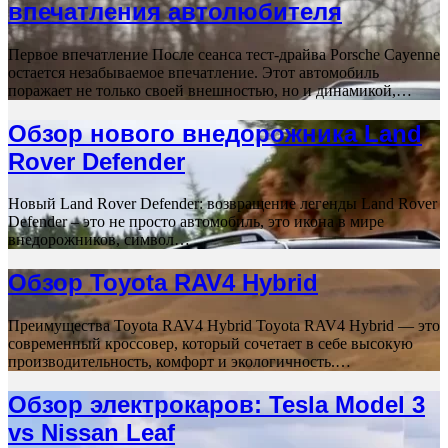
впечатления автолюбителя
Первое впечатление После сеанса тест-драйва Porsche Cayenne
остается незабываемое впечатление. Этот автомобиль
поражает не только своей внешностью, но и динамикой,…
Обзор нового внедорожника Land
Rover Defender
Новый Land Rover Defender: возвращение легенды Land Rover
Defender – это не просто автомобиль, это икона в мире
внедорожников, символ…
Обзор Toyota RAV4 Hybrid
Преимущества Toyota RAV4 Hybrid Toyota RAV4 Hybrid — это
современный кроссовер, который сочетает в себе высокую
производительность, комфорт и экологичность.…
Обзор электрокаров: Tesla Model 3
vs Nissan Leaf