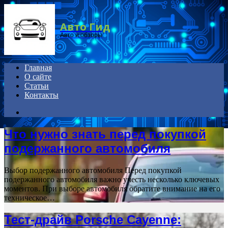
Menu
Авто Гид
Авто и обзоры
Главная
О сайте
Статьи
Контакты
Search
for
Что нужно знать перед покупкой
подержанного автомобиля
Выбор подержанного автомобиля Перед покупкой
подержанного автомобиля важно учесть несколько ключевых
моментов. При выборе автомобиля обратите внимание на его
техническое…
Тест-драйв Porsche Cayenne: