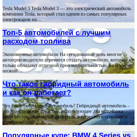
Tesla Model 3 Tesla Model 3 — это электрический автомобиль
компании Tesla, который стал одним из самых популярных
электрокаров на…
Топ-5 автомобилей с лучшим
расходом топлива
Экономичные автомобили На сегодняшний день многие
автопроизводители стремятся создать автомобили, которые не
только обладают отличной производительностью, но и имеют
низкий…
Что такое гибридный автомобиль
и как он работает?
Что такое гибридный автомобиль? Гибридный автомобиль –
это транспортное средство, использующее два источника
энергии: традиционный двигатель внутреннего сгорания и
электрический…
Популярные купе: BMW 4 Series vs