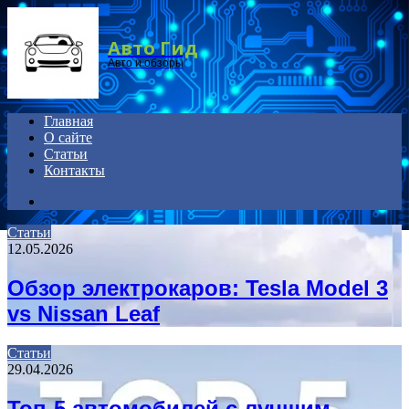
Menu
Авто Гид
Авто и обзоры
Главная
О сайте
Статьи
Контакты
Search
for
Статьи
12.05.2026
Обзор электрокаров: Tesla Model 3
vs Nissan Leaf
Статьи
29.04.2026
Топ-5 автомобилей с лучшим